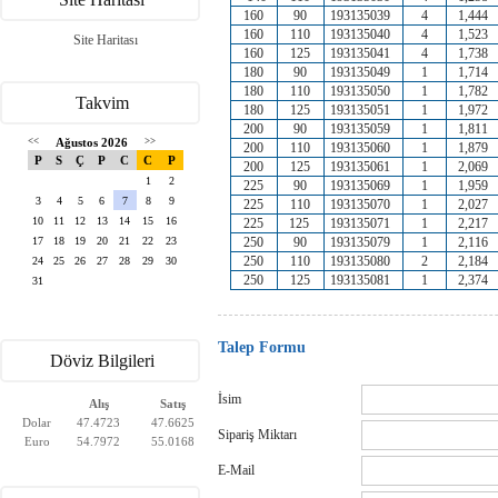
160
90
193135039
4
1,444
160
110
193135040
4
1,523
Site Haritası
160
125
193135041
4
1,738
180
90
193135049
1
1,714
180
110
193135050
1
1,782
Takvim
180
125
193135051
1
1,972
200
90
193135059
1
1,811
<<
Ağustos 2026
>>
200
110
193135060
1
1,879
P
S
Ç
P
C
C
P
200
125
193135061
1
2,069
1
2
225
90
193135069
1
1,959
3
4
5
6
7
8
9
225
110
193135070
1
2,027
10
11
12
13
14
15
16
225
125
193135071
1
2,217
250
90
193135079
1
2,116
17
18
19
20
21
22
23
250
110
193135080
2
2,184
24
25
26
27
28
29
30
250
125
193135081
1
2,374
31
Talep Formu
Döviz Bilgileri
İsim
Alış
Satış
Dolar
47.4723
47.6625
Sipariş Miktarı
Euro
54.7972
55.0168
E-Mail