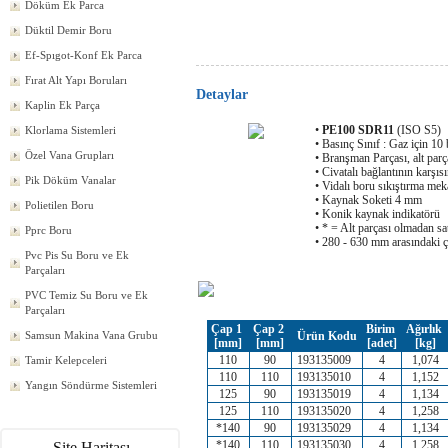
Döküm Ek Parca
Düktil Demir Boru
Ef-Spıgot-Konf Ek Parca
Fırat Alt Yapı Boruları
Detaylar
Kaplin Ek Parça
•
PE100 SDR11
(ISO S5)
Klorlama Sistemleri
• Basınç Sınıf : Gaz için 10 
Özel Vana Grupları
• Branşman Parçası, alt parç
• Civatalı bağlantının karş
Pik Döküm Vanalar
• Vidalı boru sıkıştırma me
• Kaynak Soketi 4 mm
Polietilen Boru
• Konik kaynak indikatörü
• * = Alt parçası olmadan sa
Pprc Boru
• 280 - 630 mm arasındaki ça
Pvc Pis Su Boru ve Ek
Parçaları
PVC Temiz Su Boru ve Ek
Parçaları
Çap 1
Çap 2
Birim
Ağırlık
Ürün Kodu
Samsun Makina Vana Grubu
[mm]
[mm]
[adet]
[kg]
110
90
193135009
4
1,074
Tamir Kelepceleri
110
110
193135010
4
1,152
Yangın Söndürme Sistemleri
125
90
193135019
4
1,134
125
110
193135020
4
1,258
*140
90
193135029
4
1,134
*140
110
193135030
4
1,258
Site Haritası