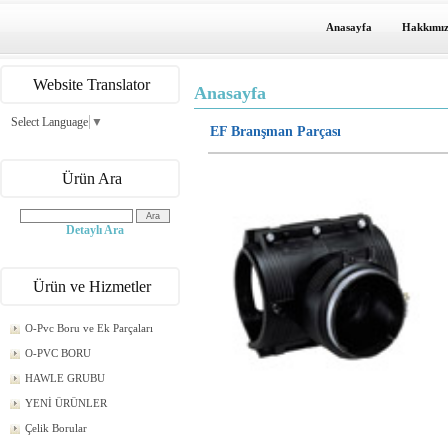
Anasayfa
Hakkımı
Website Translator
Anasayfa
Select Language
▼
EF Branşman Parçası
Ürün Ara
Detaylı Ara
Ürün ve Hizmetler
O-Pvc Boru ve Ek Parçaları
O-PVC BORU
HAWLE GRUBU
YENİ ÜRÜNLER
Çelik Borular