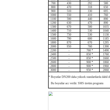
700
430
292
580
800
470
318
650
900
510
330
695
1000
550
410
760
1100
590
440
890
1200
630
470
890
1300
670
500
1035
1400
710
530
1040
1500
750
530
1130
1600
790
600
1185
1800
870
670
1295
2000
950
760
1390
2200
-
760 *
1490
2400
-
850 *
1760
2500
-
850 *
1660
2600
-
900 *
1860
2800
-
900 *
1960
3000
-
950 *
2060
* Boyutlar DN200 daha yüksek standartlarda dahil de
Bu boyutlar acc verilir.
SMS üretim programı