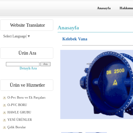
Anasayfa
Hakkımı
Website Translator
Anasayfa
Select Language
▼
Kelebek Vana
Ürün Ara
Detaylı Ara
Ürün ve Hizmetler
O-Pvc Boru ve Ek Parçaları
O-PVC BORU
HAWLE GRUBU
YENİ ÜRÜNLER
Çelik Borular