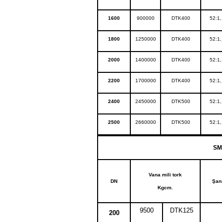
1600
900000
DTK400
52:1,
1800
1250000
DTK400
52:1,
2000
1400000
DTK400
52:1,
2200
1700000
DTK400
52:1,
2400
2450000
DTK500
52:1,
2500
2660000
DTK500
52:1,
SM
Vana mili tork
DN
Şan
Kgcm.
9500
DTK125
200