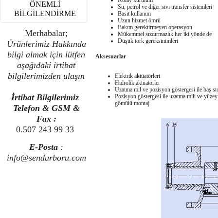
Kolay kurulum
ÖNEMLİ
Su, petrol ve diğer sıvı transfer sistemleri
BİLGİLENDİRME
Basit kullanım
Uzun hizmet ömrü
Bakım gerektirmeyen operasyon
Merhabalar;
Mükemmel sızdırmazlık her iki yönde de
Düşük tork gereksinimleri
Ürünlerimiz Hakkında
bilgi almak için lütfen
Aksesuarlar
aşağıdaki irtibat
bilgilerimizden ulaşın
Elektrik aktüatörleri
Hidrolik aktüatörler
Uzatma mil ve pozisyon göstergesi ile baş st
İrtibat Bilgilerimiz
Pozisyon göstergesi ile uzatma mili ve yüze
gömülü montaj
Telefon & GSM &
Fax :
0.507 243 99 33
E-Posta
:
info@sendurboru.com