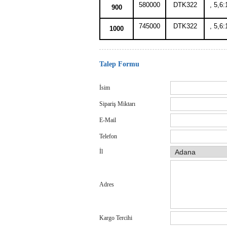
580000
DTK322
, 5,6:
900
745000
DTK322
, 5,6:
1000
Talep Formu
İsim
Sipariş Miktarı
E-Mail
Telefon
İl
Adres
Kargo Tercihi