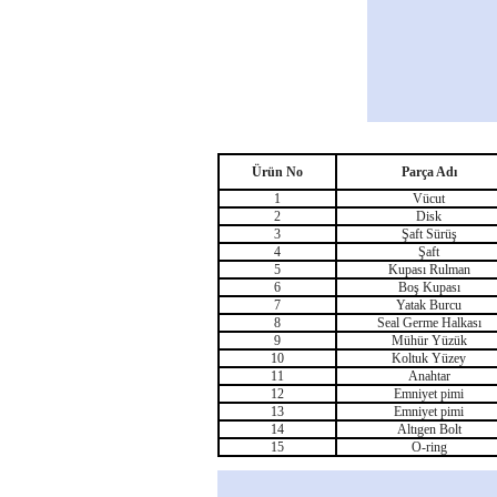
Ürün No
Parça Adı
1
Vücut
2
Disk
3
Şaft Sürüş
4
Şaft
5
Kupası Rulman
6
Boş Kupası
7
Yatak Burcu
8
Seal Germe Halkası
9
Mühür Yüzük
10
Koltuk Yüzey
11
Anahtar
12
Emniyet pimi
13
Emniyet pimi
14
Altıgen Bolt
15
O-ring