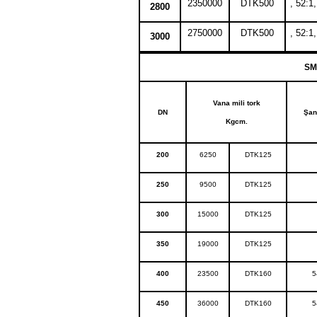
2350000
DTK500
, 52:1
2800
2750000
DTK500
, 52:1
3000
SM
Vana mili tork
DN
Şan
Kgcm.
200
6250
DTK125
250
9500
DTK125
300
15000
DTK125
350
19000
DTK125
400
23500
DTK160
5
450
36000
DTK160
5