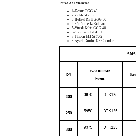
Parça Adı
Malzeme
1-Konut
GGG 40
2 Vidalı
St 70.2
3-Helisel Dişli
GGG 50
4-Sürtünmesiz Rulman
5-Vitesli Kılıfı
GGG 40
6-Spur Gear
GGG 50
7-Pinyon Mil
St 70.2
8-Ayarlı Durdur
8.8 Cadmiert
SMS
Vana mili tork
DN
Şan
Kgcm.
3970
DTK125
200
5950
DTK125
250
9375
DTK125
300