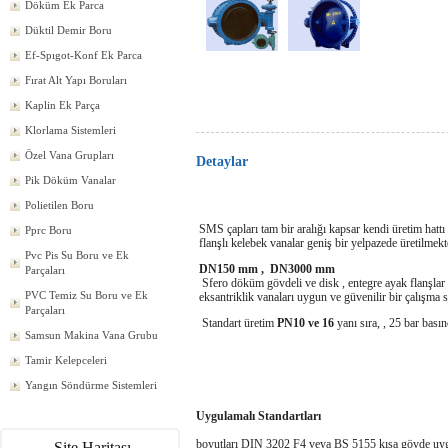
Döküm Ek Parca
Düktil Demir Boru
Ef-Spıgot-Konf Ek Parca
Fırat Alt Yapı Boruları
Kaplin Ek Parça
Klorlama Sistemleri
Özel Vana Grupları
Detaylar
Pik Döküm Vanalar
Polietilen Boru
SMS çapları tam bir aralığı kapsar kendi üretim hatt
Pprc Boru
flanşlı kelebek vanalar geniş bir yelpazede üretilmekt
Pvc Pis Su Boru ve Ek
DN150 mm ,
DN3000 mm
Parçaları
Sfero döküm gövdeli ve disk , entegre ayak flanşlar
PVC Temiz Su Boru ve Ek
eksantriklik vanaları uygun ve güvenilir bir çalışma s
Parçaları
Standart üretim
PN10 ve 16
yanı sıra, , 25 bar basınç
Samsun Makina Vana Grubu
Tamir Kelepceleri
Yangın Söndürme Sistemleri
Uygulamalı Standartları
boyutları DIN 3202 F4 veya BS 5155 kısa gövde uy
Site Haritası