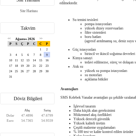
edilmektedir.
Site Haritası
Su temini tesisleri
pompa istasyonları
Takvim
yüksek düzey rezervuarları
filtre sistemleri
boru hatları
<<
Ağustos 2026
>>
(agresif arıtılmamış su, deniz suyu v
P
S
Ç
P
C
C
P
Güç istasyonları
1
2
birincil ve ikincil soğutma devreleri
3
4
5
6
7
8
9
Kimya sanayi
10
11
12
13
14
15
16
tedavi edilmezse, süreç ve dolaşan su
17
18
19
20
21
22
23
Atık su
yüksek su pompa istasyonları
24
25
26
27
28
29
30
su motorları
31
açıklama bitkiler
Avantajları
SMS Kelebek Vanalar avantajları şu şekilde sıralanab
Döviz Bilgileri
İşlevsel tasarım
Daha küçük alan gereksinimi
Alış
Satış
Mükemmel akış özellikleri
Dolar
47.4896
47.6799
Yüksek dereceli güvenlik
Euro
54.7365
54.9559
Yüksek kaliteli üretim
Çeşitli malzeme uygulamaları
% 100 test ve kalite kontrol edilen ürünler