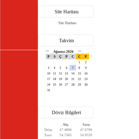
Site Haritası
Site Haritası
Takvim
<<
Ağustos 2026
>>
P
S
Ç
P
C
C
P
1
2
3
4
5
6
7
8
9
10
11
12
13
14
15
16
17
18
19
20
21
22
23
24
25
26
27
28
29
30
31
Döviz Bilgileri
Alış
Satış
Dolar
47.4896
47.6799
Euro
54.7365
54.9559