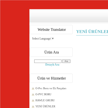
Website Translator
YENİ ÜRÜNLE
Select Language
▼
Ürün Ara
Detaylı Ara
Ürün ve Hizmetler
O-Pvc Boru ve Ek Parçaları
O-PVC BORU
HAWLE GRUBU
YENİ ÜRÜNLER