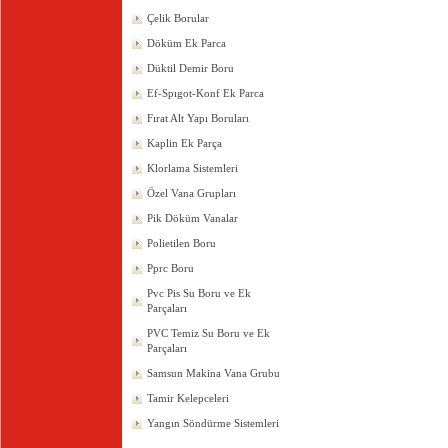
Çelik Borular
Döküm Ek Parca
Düktil Demir Boru
Ef-Spıgot-Konf Ek Parca
Fırat Alt Yapı Boruları
Kaplin Ek Parça
Klorlama Sistemleri
Özel Vana Grupları
Pik Döküm Vanalar
Polietilen Boru
Pprc Boru
Pvc Pis Su Boru ve Ek
Parçaları
PVC Temiz Su Boru ve Ek
Parçaları
Samsun Makina Vana Grubu
Tamir Kelepceleri
Yangın Söndürme Sistemleri