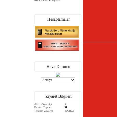
Mail Paneli Giriş>>>
Hesaplamalar
Hava Durumu
Ziyaret Bilgileri
Aktif Ziyaretçi
1
Bugün Toplam
51
Toplam Ziyaret
1042572