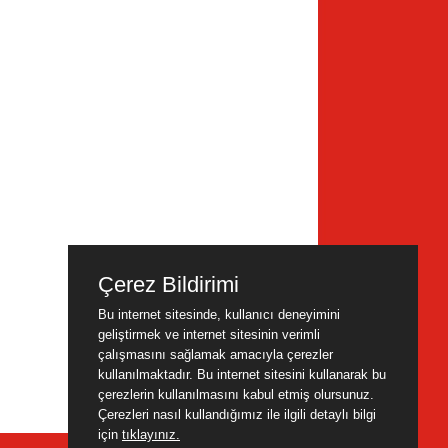
Çerez Bildirimi
Bu internet sitesinde, kullanıcı deneyimini
geliştirmek ve internet sitesinin verimli
çalışmasını sağlamak amacıyla çerezler
kullanılmaktadır. Bu internet sitesini kullanarak bu
çerezlerin kullanılmasını kabul etmiş olursunuz.
Çerezleri nasıl kullandığımız ile ilgili detaylı bilgi
için
tıklayınız.