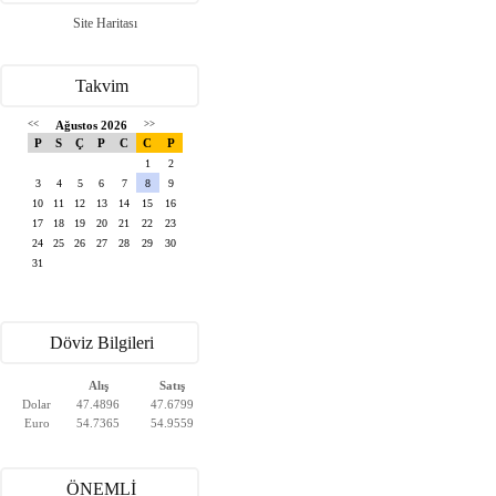
Site Haritası
Takvim
<<
Ağustos 2026
>>
P
S
Ç
P
C
C
P
1
2
3
4
5
6
7
8
9
10
11
12
13
14
15
16
17
18
19
20
21
22
23
24
25
26
27
28
29
30
31
Döviz Bilgileri
Alış
Satış
Dolar
47.4896
47.6799
Euro
54.7365
54.9559
ÖNEMLİ