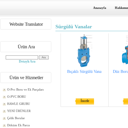
Anasayfa
Hakkımı
Website Translator
Sürgülü Vanalar
Ürün Ara
Detaylı Ara
Bıçaklı Sürgülü Vana
Düz Boru
Ürün ve Hizmetler
O-Pvc Boru ve Ek Parçaları
O-PVC BORU
İncele
HAWLE GRUBU
YENİ ÜRÜNLER
Çelik Borular
Döküm Ek Parca