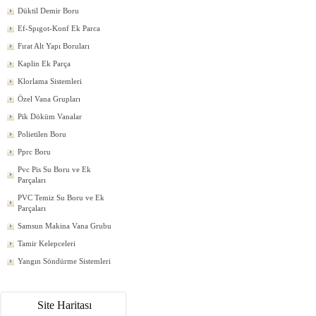
Düktil Demir Boru
Ef-Spıgot-Konf Ek Parca
Fırat Alt Yapı Boruları
Kaplin Ek Parça
Klorlama Sistemleri
Özel Vana Grupları
Pik Döküm Vanalar
Polietilen Boru
Pprc Boru
Pvc Pis Su Boru ve Ek
Parçaları
PVC Temiz Su Boru ve Ek
Parçaları
Samsun Makina Vana Grubu
Tamir Kelepceleri
Yangın Söndürme Sistemleri
Site Haritası