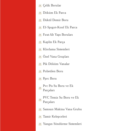
Çelik Borular
Döküm Ek Parca
Düktil Demir Boru
Ef-Spıgot-Konf Ek Parca
Fırat Alt Yapı Boruları
Kaplin Ek Parça
Klorlama Sistemleri
Özel Vana Grupları
Pik Döküm Vanalar
Polietilen Boru
Pprc Boru
Pvc Pis Su Boru ve Ek
Parçaları
PVC Temiz Su Boru ve Ek
Parçaları
Samsun Makina Vana Grubu
Tamir Kelepceleri
Yangın Söndürme Sistemleri