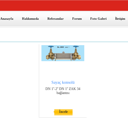
Anasayfa
Hakkımızda
Referanslar
Forum
Foto Galeri
İletişim
Sayaç konsolü
DN 1''-2'' DN 1'' ZAK 34
bağlantısı
İncele