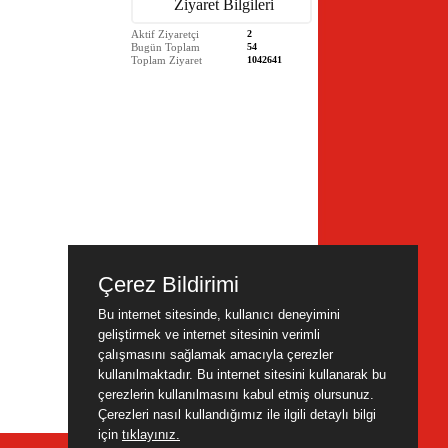
Ziyaret Bilgileri
Aktif Ziyaretçi
2
Bugün Toplam
54
Toplam Ziyaret
1042641
Çerez Bildirimi
Bu internet sitesinde, kullanıcı deneyimini
geliştirmek ve internet sitesinin verimli
çalışmasını sağlamak amacıyla çerezler
kullanılmaktadır. Bu internet sitesini kullanarak bu
çerezlerin kullanılmasını kabul etmiş olursunuz.
Çerezleri nasıl kullandığımız ile ilgili detaylı bilgi
için
tıklayınız.