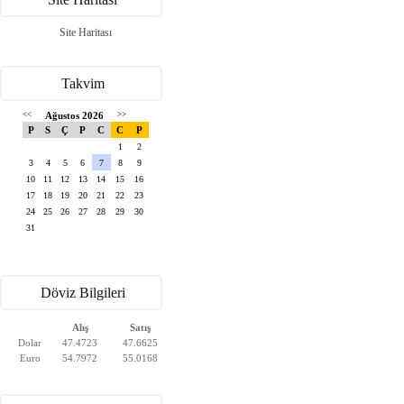
Site Haritası
Takvim
<<
Ağustos 2026
>>
P
S
Ç
P
C
C
P
1
2
3
4
5
6
7
8
9
10
11
12
13
14
15
16
17
18
19
20
21
22
23
24
25
26
27
28
29
30
31
Döviz Bilgileri
Alış
Satış
Dolar
47.4723
47.6625
Euro
54.7972
55.0168