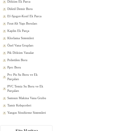
Döküm Ek Parca
Düktil Demir Boru
Ef-Spıgot-Konf Ek Parca
Fırat Alt Yapı Boruları
Kaplin Ek Parça
Klorlama Sistemleri
Özel Vana Grupları
Pik Döküm Vanalar
Polietilen Boru
Pprc Boru
Pvc Pis Su Boru ve Ek
Parçaları
PVC Temiz Su Boru ve Ek
Parçaları
Samsun Makina Vana Grubu
Tamir Kelepceleri
Yangın Söndürme Sistemleri
Site Haritası