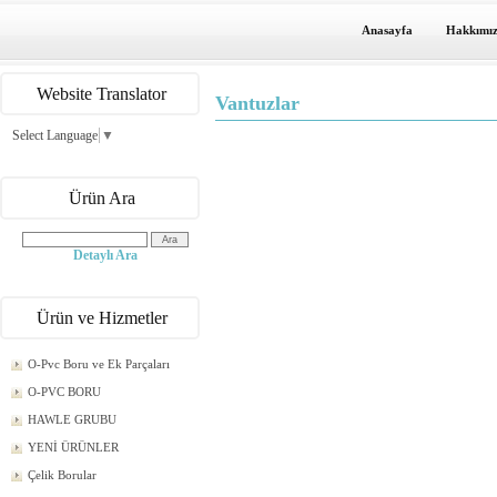
Anasayfa
Hakkımı
Website Translator
Vantuzlar
Select Language
▼
Ürün Ara
Detaylı Ara
Ürün ve Hizmetler
O-Pvc Boru ve Ek Parçaları
O-PVC BORU
HAWLE GRUBU
YENİ ÜRÜNLER
Çelik Borular