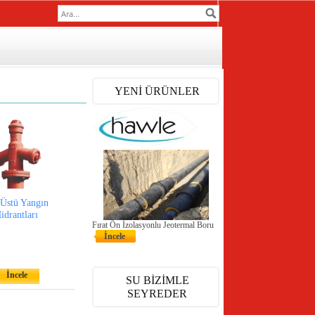
YENİ ÜRÜNLER
 Üstü Yangın
idrantları
Fırat Ön İzolasyonlu Jeotermal Boru
İncele
İncele
SU BİZİMLE
SEYREDER