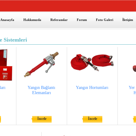
Anasayfa
Hakkımızda
Referanslar
Forum
Foto Galeri
İletişim
 Sistemleri
arı
Yangın Bağlantı
Yangın Hortumları
Yer
Elemanları
H
İncele
İncele