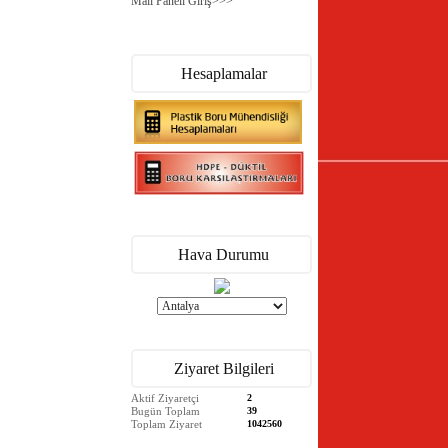
Mail Paneli Giriş>>>
Hesaplamalar
Hava Durumu
Ziyaret Bilgileri
Aktif Ziyaretçi
2
Bugün Toplam
39
Toplam Ziyaret
1042560