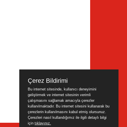
Çerez Bildirimi
Bu internet sitesinde, kullanıcı deneyimini
geliştirmek ve internet sitesinin verimli
çalışmasını sağlamak amacıyla çerezler
kullanılmaktadır. Bu internet sitesini kullanarak bu
çerezlerin kullanılmasını kabul etmiş olursunuz.
Çerezleri nasıl kullandığımız ile ilgili detaylı bilgi
için
tıklayınız.