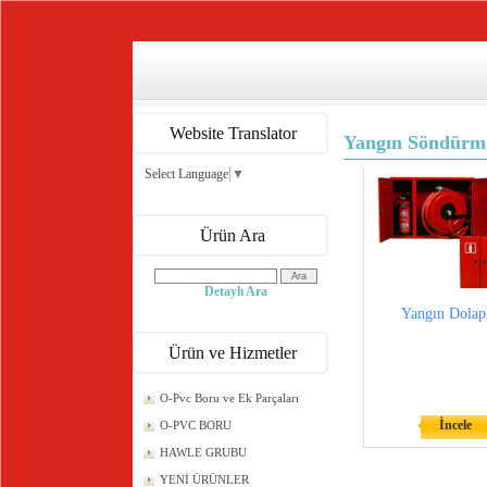
Website Translator
Yangın Söndürme
Select Language
▼
Ürün Ara
Detaylı Ara
Yangın Dolapl
Ürün ve Hizmetler
O-Pvc Boru ve Ek Parçaları
İncele
O-PVC BORU
HAWLE GRUBU
YENİ ÜRÜNLER