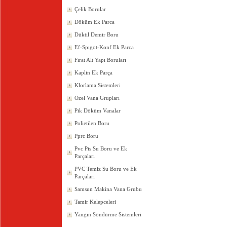
Çelik Borular
Döküm Ek Parca
Düktil Demir Boru
Ef-Spıgot-Konf Ek Parca
Fırat Alt Yapı Boruları
Kaplin Ek Parça
Klorlama Sistemleri
Özel Vana Grupları
Pik Döküm Vanalar
Polietilen Boru
Pprc Boru
Pvc Pis Su Boru ve Ek
Parçaları
PVC Temiz Su Boru ve Ek
Parçaları
Samsun Makina Vana Grubu
Tamir Kelepceleri
Yangın Söndürme Sistemleri