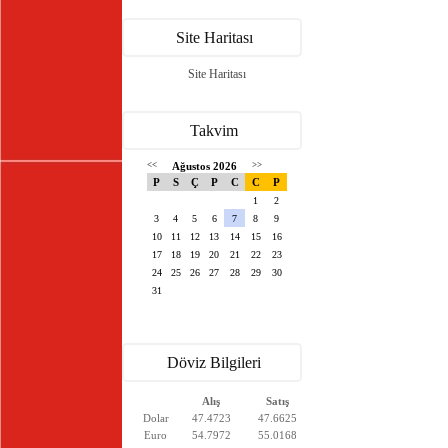
Site Haritası
Site Haritası
Takvim
<<
Ağustos 2026
>>
P
S
Ç
P
C
C
P
1
2
3
4
5
6
7
8
9
10
11
12
13
14
15
16
17
18
19
20
21
22
23
24
25
26
27
28
29
30
31
Döviz Bilgileri
Alış
Satış
Dolar
47.4723
47.6625
Euro
54.7972
55.0168